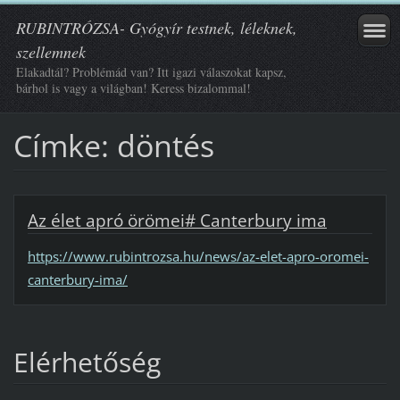
RUBINTRÓZSA- Gyógyír testnek, léleknek,
szellemnek
Elakadtál? Problémád van? Itt igazi válaszokat kapsz,
bárhol is vagy a világban! Keress bizalommal!
Címke: döntés
Az élet apró örömei# Canterbury ima
https://www.rubintrozsa.hu/news/az-elet-apro-oromei-
canterbury-ima/
Elérhetőség