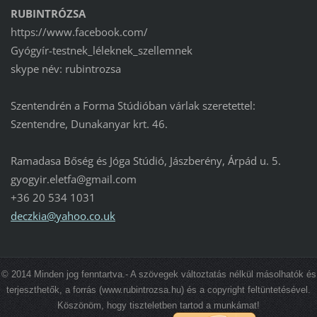
RUBINTRÓZSA
https://www.facebook.com/
Gyógyír-testnek_léleknek_szellemnek
skype név: rubintrozsa
Szentendrén a Forma Stúdióban várlak szeretettel:
Szentendre, Dunakanyar krt. 46.
Ramadasa Bőség és Jóga Stúdió, Jászberény, Árpád u. 5.
gyogyir.eletfa@gmail.com
+36 20 534 1031
deczkia@
yahoo.co
.uk
© 2014 Minden jog fenntartva.- A szövegek változtatás nélkül másolhatók és
terjeszthetők, a forrás (www.rubintrozsa.hu) és a copyright feltüntetésével.
Köszönöm, hogy tiszteletben tartod a munkámat!