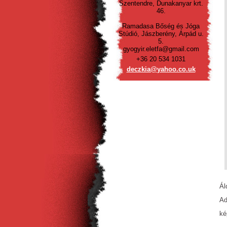
Szentendre, Dunakanyar krt.
46.
Ramadasa Bőség és Jóga
Stúdió, Jászberény, Árpád u.
5.
gyogyir.eletfa@gmail.com
+36 20 534 1031
deczkia@
yahoo.co
.uk
Ál
Ad
ké