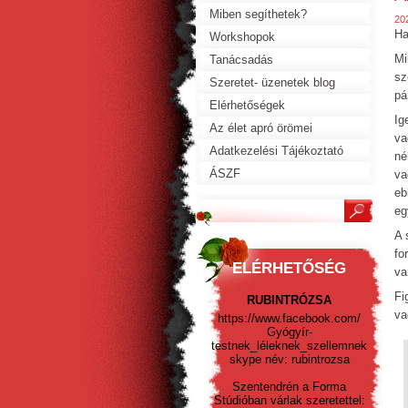
Miben segíthetek?
20
Ha
Workshopok
Mi
Tanácsadás
sz
Szeretet- üzenetek blog
pá
Elérhetőségek
Ig
Az élet apró örömei
va
Adatkezelési Tájékoztató
né
ÁSZF
va
eb
eg
A 
fo
ELÉRHETŐSÉG
va
Fi
RUBINTRÓZSA
va
https://www.facebook.com/
Gyógyír-
testnek_léleknek_szellemnek
skype név: rubintrozsa
Szentendrén a Forma
Stúdióban várlak szeretettel: