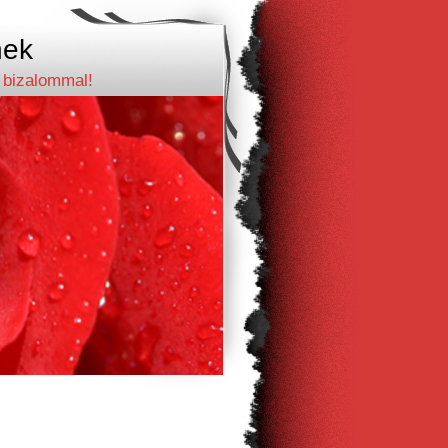
nek
s bizalommal!