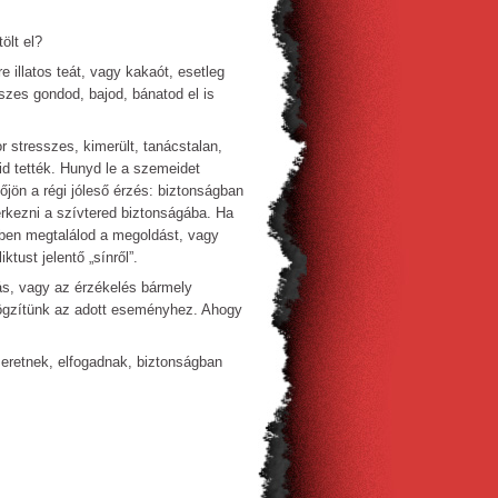
ölt el?
illatos teát, vagy kakaót, esetleg
szes gondod, bajod, bánatod el is
r stresszes, kimerült, tanácstalan,
id tették. Hunyd le a szemeidet
lőjön a régi jóleső érzés: biztonságban
kezni a szívtered biztonságába. Ha
bben megtalálod a megoldást, vagy
tust jelentő „sínről”.
ás, vagy az érzékelés bármely
 rögzítünk az adott eseményhez. Ahogy
zeretnek, elfogadnak, biztonságban