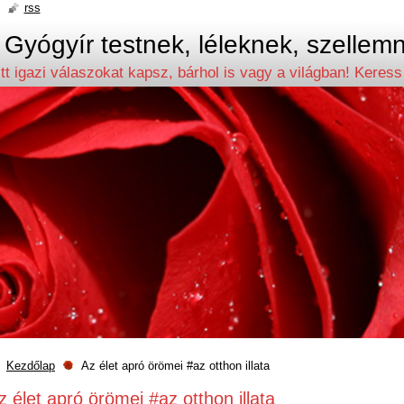
rss
ógyír testnek, léleknek, szellem
tt igazi válaszokat kapsz, bárhol is vagy a világban! Keres
Kezdőlap
Az élet apró örömei #az otthon illata
z élet apró örömei #az otthon illata