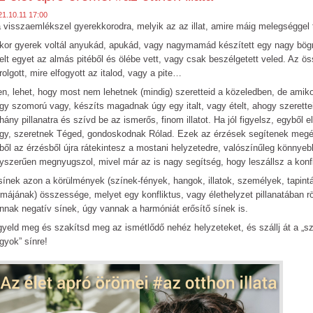
21.10.11 17:00
 visszaemlékszel gyerekkorodra, melyik az az illat, amire máig melegséggel t
kor gyerek voltál anyukád, apukád, vagy nagymamád készített egy nagy bögre 
elt egyet az almás pitéből és ölébe vett, vagy csak beszélgetett veled. Az ös
rolgott, mire elfogyott az italod, vagy a pite…
en, lehet, hogy most nem lehetnek (mindig) szeretteid a közeledben, de amiko
gy szomorú vagy, készíts magadnak úgy egy italt, vagy ételt, ahogy szerette
hány pillanatra és szívd be az ismerős, finom illatot. Ha jól figyelsz, egyből e
gy, szeretnek Téged, gondoskodnak Rólad. Ezek az érzések segítenek megér
ből az érzésből újra rátekintesz a mostani helyzetedre, valószínűleg könnye
yszerűen megnyugszol, mivel már az is nagy segítség, hogy leszállsz a konflik
sínek azon a körülmények (színek-fények, hangok, illatok, személyek, tapint
rmájának) összessége, melyet egy konfliktus, vagy élethelyzet pillanatában
nnak negatív sínek, úgy vannak a harmóniát erősítő sínek is.
gyeld meg és szakítsd meg az ismétlődő nehéz helyzeteket, és szállj át a „s
gyok” sínre!