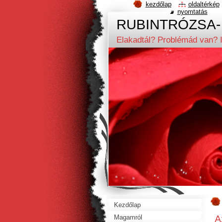
kezdőlap
oldaltérkép
nyomtatás
RUBINTRÓZSA- Gy
Elakadtál? Problémád van? I
Kezdőlap
A
Magamról